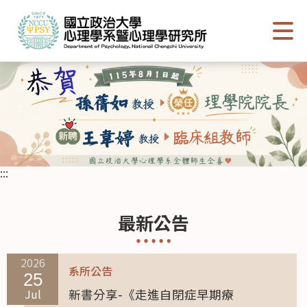
跳
到
主
要
內
容
區
塊
:::
最新公告
2026
系所公告
25
Jul
新書分享-《走進自閉症早期療