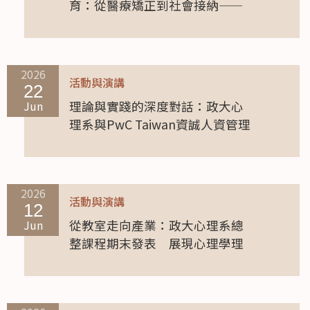
育：從醫療矯正到社會接納——
八個早療方案的理論與臨床研
究》
2026
活動與演講
22
Jun
理論與實踐的深度對話：政大心
理系與PwC Taiwan資誠人資管理
顧問有限公司簽署合作意向書，
開拓行為科學實務場域
2026
活動與演講
12
Jun
從教室走向產業：政大心理系總
整課程期末發表 展現心理學理
論與實務應用成果