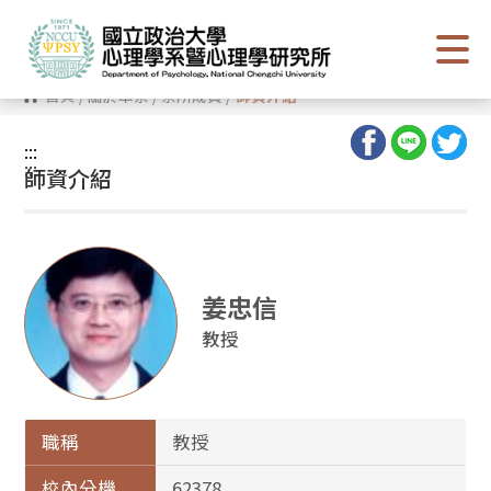
跳
到
主
要
內
首頁
/
關於本系
/
系所成員
/
師資介紹
容
區
塊
:::
:::
師資介紹
姜忠信
教授
職稱
教授
校內分機
62378