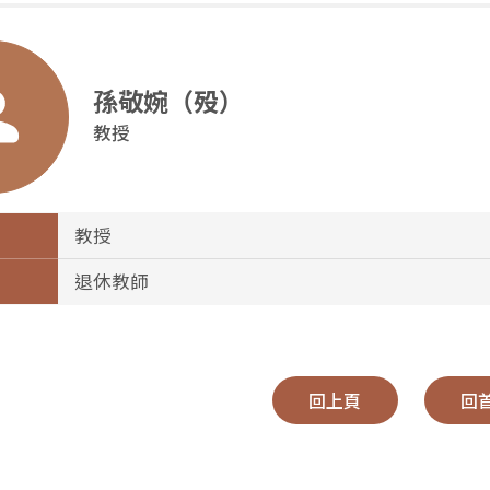
孫敬婉（殁）
教授
教授
退休教師
回上頁
回