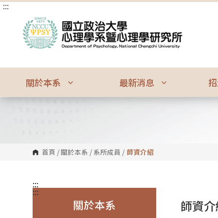
:::
跳
到
主
要
內
容
區
塊
關於本系
最新消息
招
首頁
/
關於本系
/
系所成員
/
師資介紹
:::
:::
關於本系
師資介