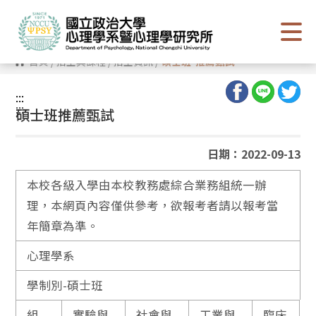
跳
到
主
要
內
首頁
/
招生與課程
/
招生資訊
/
碩士班-推薦甄試
容
區
塊
:::
:::
碩士班推薦甄試
日期：2022-09-13
本校各級入學由本校教務處綜合業務組統一辦
理，本網頁內容僅供參考，欲報考者請以報考當
年簡章為準。
心理學系
學制別-碩士班
組
實驗與
社會與
工業與
臨床