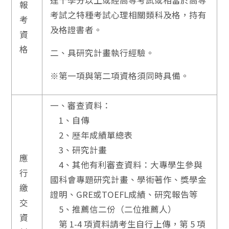
達十學分以上或經高等考試或相當於高等
報
考試之特種考試心理相關類科及格，持有
考
及格證書者。
資
格
二、具研究計畫執行經驗。
※第一項與第二項資格須同時具備。
一、審查資料：
1、自傳
2、歷年成績單總表
3、研究計畫
應
4、其他有利審查資料：大專學生參與
行
國科會專題研究計畫、學術著作、獎學金
繳
證明、GRE或TOEFL成績、研究報告等
交
5、推薦信二份（二位推薦人）
資
第 1-4 項資料請考生自行上傳，第 5 項