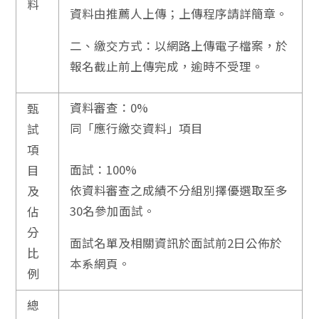
料
資料由推薦人上傳；上傳程序請詳簡章。
二、繳交方式：以網路上傳電子檔案，於
報名截止前上傳完成，逾時不受理。
資料審查：0%
甄
同「應行繳交資料」項目
試
項
面試：100%
目
依資料審查之成績不分組別擇優選取至多
及
30名參加面試。
佔
分
面試名單及相關資訊於面試前2日公佈於
比
本系網頁。
例
總