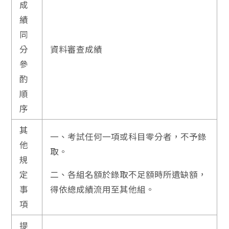
成
績
同
分
資料審查成績
參
酌
順
序
其
一、考試任何一項或科目零分者，不予錄
他
取。
規
定
二、各組名額於錄取不足額時所遺缺額，
事
得依總成績流用至其他組。
項
提