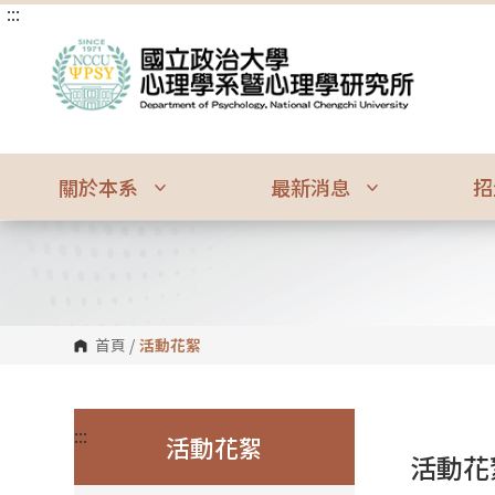
:::
跳
到
主
要
內
容
區
塊
關於本系
最新消息
招
首頁
/
活動花絮
:::
活動花絮
活動花