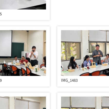
5
9
IMG_1483