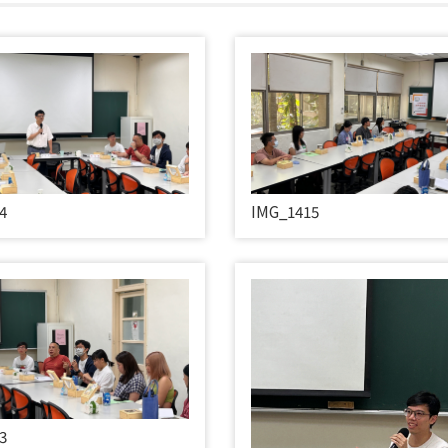
4
IMG_1415
3