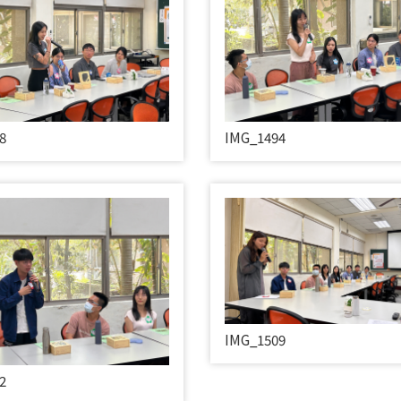
8
IMG_1494
IMG_1509
2