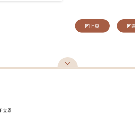
回上頁
回
／于立恩