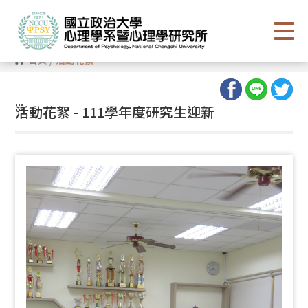
跳
到
主
要
內
首頁
/
活動花絮
容
區
塊
:::
活動花絮 - 111學年度研究生迎新